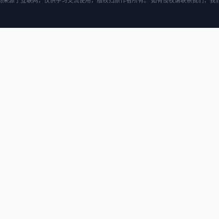
均来源于互联网，仅供学习交流使用，版权归原作者所有。 如有侵权请联系我们，我们